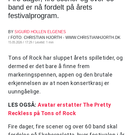
band er nå fordelt på årets
festivalprogram.
BY
SIGURD HOLLEN ELGENES
/ FOTO: CHRISTIAN HJORTH - WWW.CHRISTIANHJORTH.DK
15.05.2026 / 17:29 /
Lesetid: 1 min
Tons of Rock har sluppet årets spilletider, og
dermed er det bare å finne frem
markeringspennen, appen og den brutale
erkjennelsen av at noen konsertkrasj er
uunngåelige.
LES OGSÅ:
Avatar erstatter The Pretty
Reckless på Tons of Rock
Fire dager, fire scener og over 60 band skal
fordeles på Ekebergsletta, hvor festivalen i år