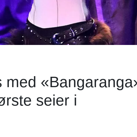
ps med «Bangaranga»
rste seier i