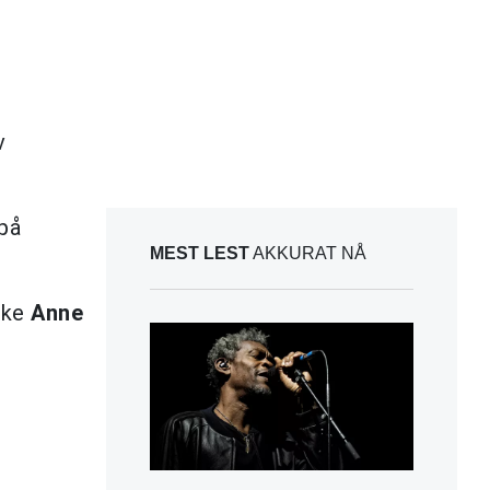
v
på
MEST LEST
AKKURAT NÅ
rske
Anne