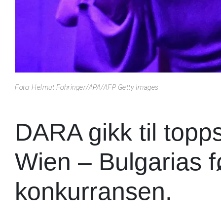
Foto: Helmut Fohringer/APA/AFP Getty Images
DARA gikk til top
Wien – Bulgarias fø
konkurransen.