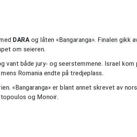
t med
DARA
og låten «Bangaranga». Finalen gikk a
mpet om seieren.
 og vant både jury- og seerstemmene. Israel kom 
 mens Romania endte på tredjeplass.
orien. «Bangaranga» er blant annet skrevet av no
topoulos og Monoir.