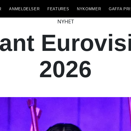
R
ANMELDELSER
FEATURES
NYKOMMER
GAFFA PRI
NYHET
ant Eurovis
2026