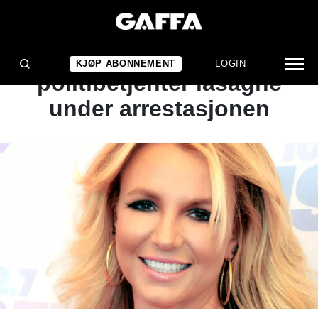
NYHET
Britney Spears tilbød
KJØP ABONNEMENT
LOGIN
politibetjenter lasagne
under arrestasjonen