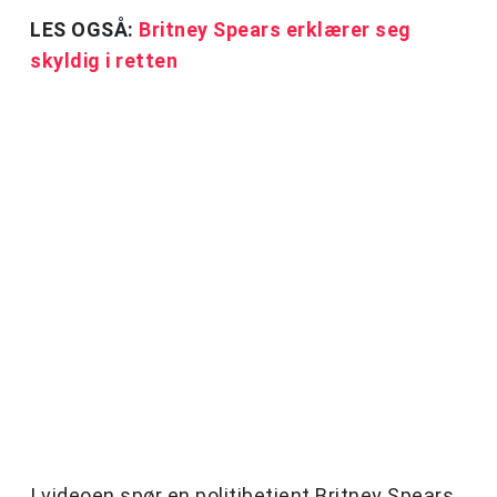
LES OGSÅ:
Britney Spears erklærer seg
skyldig i retten
I videoen spør en politibetjent Britney Spears