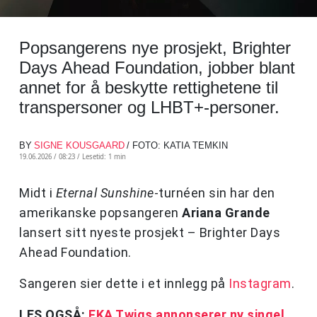
Popsangerens nye prosjekt, Brighter
Days Ahead Foundation, jobber blant
annet for å beskytte rettighetene til
transpersoner og LHBT+-personer.
BY
SIGNE KOUSGAARD
/ FOTO: KATIA TEMKIN
19.06.2026 / 08:23 /
Lesetid: 1 min
Midt i
Eternal Sunshine
-turnéen sin har den
amerikanske popsangeren
Ariana Grande
lansert sitt nyeste prosjekt – Brighter Days
Ahead Foundation.
Sangeren sier dette i et innlegg på
Instagram
.
LES OGSÅ:
FKA Twigs annonserer ny singel