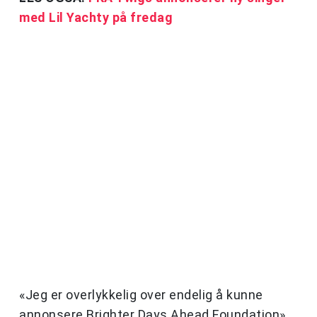
med Lil Yachty på fredag
«Jeg er overlykkelig over endelig å kunne
annonsere Brighter Days Ahead Foundation»,