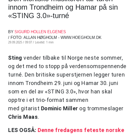
innom Trondheim og Hamar på sin
«STING 3.0»-turné
BY
SIGURD HOLLEN ELGENES
/ FOTO: ALLAN HØGHOLM - WWW.HOEGHOLM.DK
29.09.2025 / 09:07 /
Lesetid: 1 min
Sting
vender tilbake til Norge neste sommer,
og det med to stopp på verdensomspennende
turné. Den britiske superstjernen legger turen
innom Trondheim 29. juni og Hamar 30. juni
som en del av «STING 3.0», hvor han skal
opptre i et trio-format sammen
med gitarist
Dominic Miller
og trommeslager
Chris Maas
.
LES OGSÅ:
Denne fredagens feteste norske