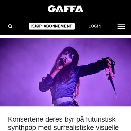
NYHET
Magdalena Bay til Norge
KJØP ABONNEMENT
LOGIN
Konsertene deres byr på futuristisk
synthpop med surrealistiske visuelle