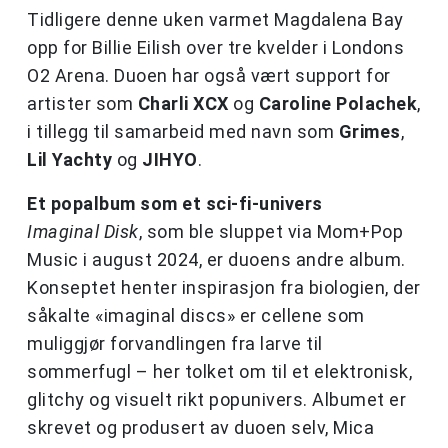
Tidligere denne uken varmet Magdalena Bay
opp for Billie Eilish over tre kvelder i Londons
O2 Arena. Duoen har også vært support for
artister som
Charli XCX
og
Caroline Polachek
,
i tillegg til samarbeid med navn som
Grimes
,
Lil
Yachty
og
JIHYO
.
Et popalbum som et sci-fi-univers
Imaginal Disk
, som ble sluppet via Mom+Pop
Music i august 2024, er duoens andre album.
Konseptet henter inspirasjon fra biologien, der
såkalte «imaginal discs» er cellene som
muliggjør forvandlingen fra larve til
sommerfugl – her tolket om til et elektronisk,
glitchy og visuelt rikt popunivers. Albumet er
skrevet og produsert av duoen selv, Mica