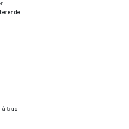
or
sterende
 å true