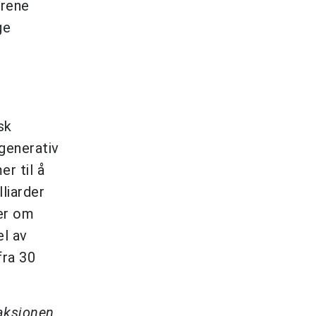
trene
ge
sk
generativ
r til å
lliarder
ner om
el av
fra 30
daksjonen