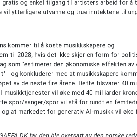
gratis og enkel tilgang til artisters arbeid for å 
vil ytterligere utvanne og true inntektene til un
igens kommer til å koste musikkskapere og
em til 2028, hvis det ikke skjer en form for politi
 slag som "estimerer den økonomiske effekten av 
lt" - og konkluderer med at musikkskapere komme
løpet av de neste fire årene. Dette tilsvarer 40 mi
 AI-musikktjenester vil øke med 40 milliarder kro
rerte spor/sanger/spor vil stå for rundt en femted
og at markedet for generativ AI-musikk vil øke 
å GAFFA DK før den ble oversatt av den norske re