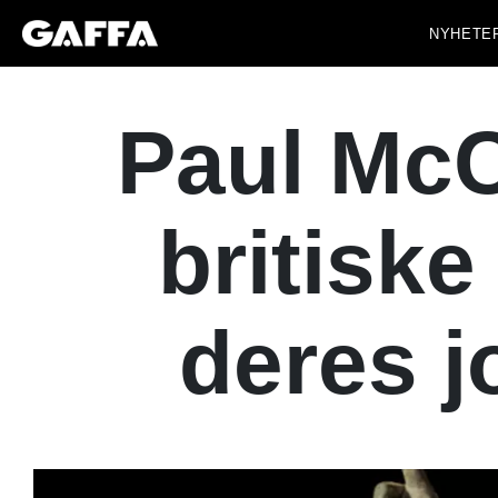
NYHETE
Paul McC
britiske
deres j