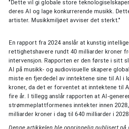
"Dette vil gi globale store teknologiselskaper 
deres AI og lage konkurrerende musikk. Dette 
artister. Musikkmiljøet avviser det sterkt."
En rapport fra 2024 anslår at kunstig intell
rettighetshavere rundt 40 milliarder kroner fr
intervensjon. Rapporten er den første i sitt
AI på musikk- og audiovisuelle skapere globa
miste en fjerdedel av inntektene sine til AI i 
kroner, da det er forventet at inntektene til
fire år. I tillegg anslår rapporten at AI-gene
strømmeplattformenes inntekter innen 2028, 
milliarder kroner i dag til 640 milliarder i 2028
Denne artikkelen ble opprinnelig publisert p