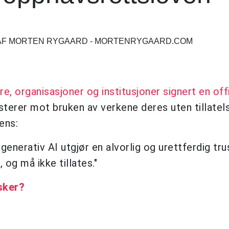
RAF MORTEN RYGAARD - MORTENRYGAARD.COM
, organisasjoner og institusjoner signert en offi
terer mot bruken av verkene deres uten tillatels
gens:
 generativ AI utgjør en alvorlig og urettferdig tr
og må ikke tillates."
sker?