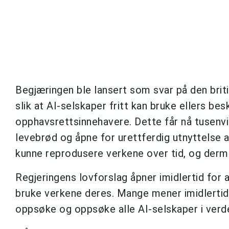
Begjæringen ble lansert som svar på den brit
slik at AI-selskaper fritt kan bruke ellers be
opphavsrettsinnehavere. Dette får nå tusenvis
levebrød og åpne for urettferdig utnyttelse av 
kunne reprodusere verkene over tid, og derme
Regjeringens lovforslag åpner imidlertid for a
bruke verkene deres. Mange mener imidlertid 
oppsøke og oppsøke alle AI-selskaper i verd