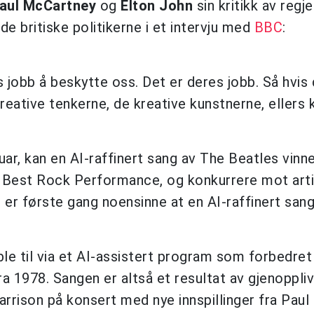
aul McCartney
og
Elton John
sin kritikk av regj
de britiske politikerne i et intervju med
BBC
:
es jobb å beskytte oss. Det er deres jobb. Så hvis
kreative tenkerne, de kreative kunstnerne, eller
ar, kan en AI-raffinert sang av The Beatles vinn
g Best Rock Performance, og konkurrere mot art
r første gang noensinne at en AI-raffinert sang 
le til via et AI-assistert program som forbedret
 1978. Sangen er altså et resultat av gjenoppli
rison på konsert med nye innspillinger fra Paul