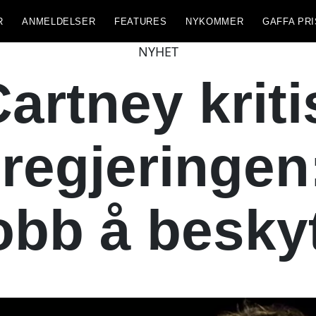
R
ANMELDELSER
FEATURES
NYKOMMER
GAFFA PRI
NYHET
artney kriti
 regjeringen
obb å besky