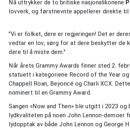
Nå uttrykker de to britiske nasjonalikonene
P
lovverk, og førstnevnte appellerer direkte til 
"Vi er folket, dere er regjeringen! Det er der
vedtar en lov, sørg for at dere beskytter de 
dere til å miste dem."
Når årets Grammy Awards finner sted 2. febru
statuett i kategoriene Record of the Year o
Chappell Roan, Beyoncé og Charli XCX. Dette e
nominert til en Grammy Award.
Sangen «Now and Then» ble utgitt i 2023 og b
lydkvaliteten på noen John Lennon-demoer fra
lydopptak av både John Lennon og George Har