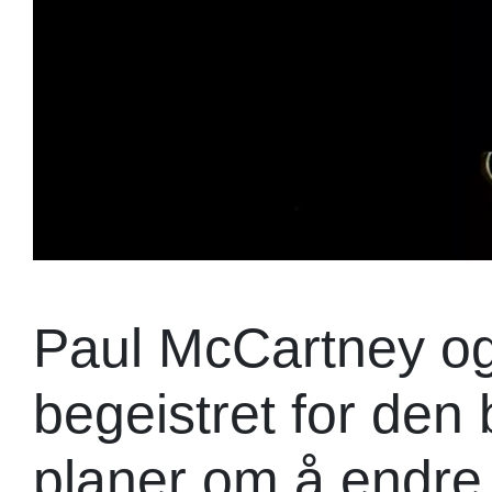
Paul McCartney og
begeistret for den 
planer om å endre