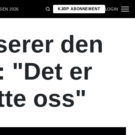
KJØP ABONNEMENT
SEN 2026
LOGIN
serer den
: "Det er
tte oss"