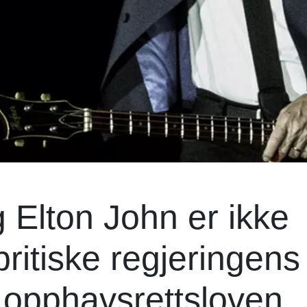
 Elton John er ikke
britiske regjeringens
 opphavsrettsloven