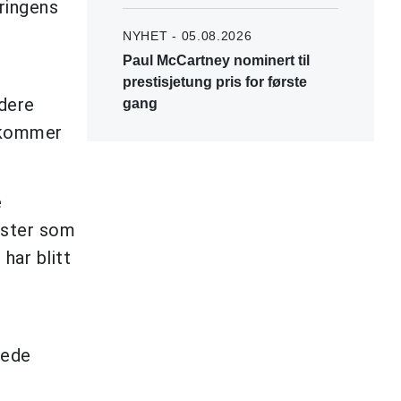
eringens
NYHET - 05.08.2026
Paul McCartney nominert til
prestisjetung pris for første
 dere
gang
s kommer
e
ister som
har blitt
vede