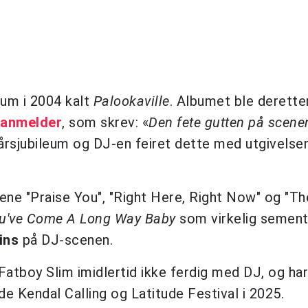
bum i 2004 kalt
Palookaville
. Albumet ble derette
 anmelder
, som skrev: «
Den fete gutten på scene
-årsjubileum og DJ-en feiret dette med utgivelse
gene "Praise You", "Right Here, Right Now" og "Th
u've Come A Long Way Baby
som virkelig sement
ins
på DJ-scenen.
 Fatboy Slim imidlertid ikke ferdig med DJ, og har
åde Kendal Calling og Latitude Festival i 2025.