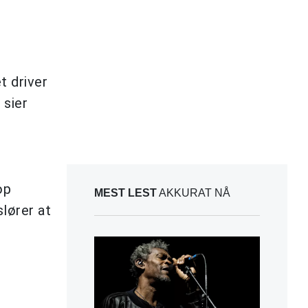
t driver
 sier
op
MEST LEST
AKKURAT NÅ
slører at