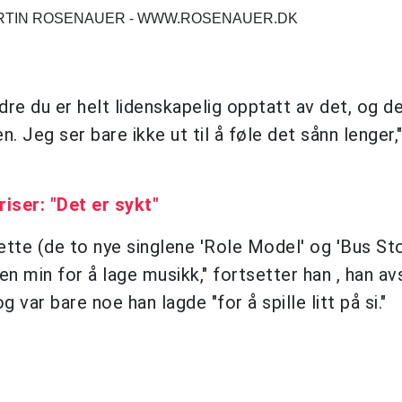
ARTIN ROSENAUER - WWW.ROSENAUER.DK
re du er helt lidenskapelig opptatt av det, og de
Jeg ser bare ikke ut til å føle det sånn lenger,"
riser: "Det er sykt"
dette (de to nye singlene 'Role Model' og 'Bus St
n min for å lage musikk," fortsetter han , han av
 var bare noe han lagde "for å spille litt på si."