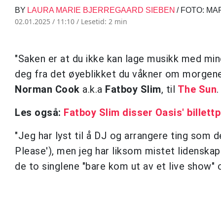
BY
LAURA MARIE BJERREGAARD SIEBEN
/ FOTO: M
02.01.2025 / 11:10 /
Lesetid: 2 min
"Saken er at du ikke kan lage musikk med mind
deg fra det øyeblikket du våkner om morgenen. 
Norman Cook
a.k.a
Fatboy Slim
, til
The Sun
.
Les også:
Fatboy Slim disser Oasis' billettp
"Jeg har lyst til å DJ og arrangere ting som 
Please'), men jeg har liksom mistet lidenskape
de to singlene "bare kom ut av et live show" og