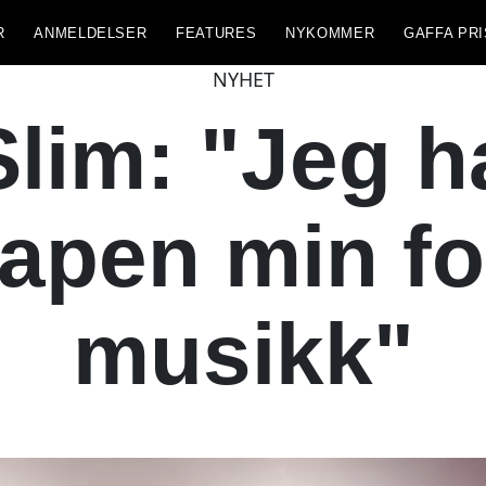
R
ANMELDELSER
FEATURES
NYKOMMER
GAFFA PRI
NYHET
lim: "Jeg h
apen min fo
musikk"