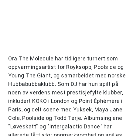
Ora The Molecule har tidligere turnert som
oppvarmingsartist for Röyksopp, Poolside og
Young The Giant, og samarbeidet med norske
Hubbabubbaklubb. Som DJ har hun spilt på
noen av verdens mest prestisjefylte klubber,
inkludert KOKO i London og Point Éphémère i
Paris, og delt scene med Yuksek, Maya Jane
Cole, Poolside og Todd Terje. Albumsinglene
"Løveskatt" og "Intergalactic Dance
"
har
allerede fått stor oppmerksomhet og spilles