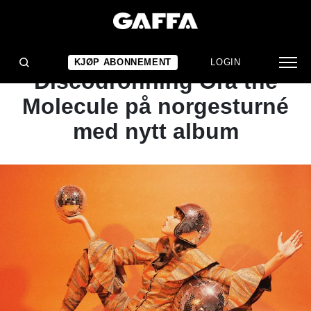
NYHET
GAFFA ANBEFALER:
KJØP ABONNEMENT
LOGIN
Discodronning Ora the
Molecule på norgesturné
med nytt album