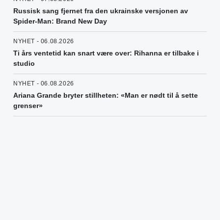
Russisk sang fjernet fra den ukrainske versjonen av
Spider-Man: Brand New Day
NYHET - 06.08.2026
Ti års ventetid kan snart være over: Rihanna er tilbake i
studio
NYHET - 06.08.2026
Ariana Grande bryter stillheten: «Man er nødt til å sette
grenser»