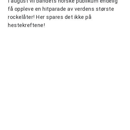
I august vil bandets norske publikum endelig
få oppleve en hitparade av verdens største
rockelåter! Her spares det ikke på
hestekreftene!