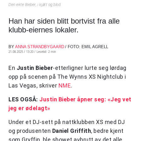
Den ekte Bieber, i kjøtt og blod.
Han har siden blitt bortvist fra alle
klubb-eiernes lokaler.
BY
ANNA STRANDBYGAARD
/ FOTO: EMIL AGRELL
21.08.2025 / 13:20 /
Lesetid: 2 min
En
Justin Bieber
-etterligner lurte seg lørdag
opp på scenen på The Wynns XS Nightclub i
Las Vegas, skriver
NME
.
LES OGSÅ:
Justin Bieber åpner seg: «Jeg vet
jeg er ødelagt»
Under et DJ-sett på nattklubben XS med DJ
og produsenten
Daniel Griffith
, bedre kjent
som Gryffin, ble showet avbrutt av det alle