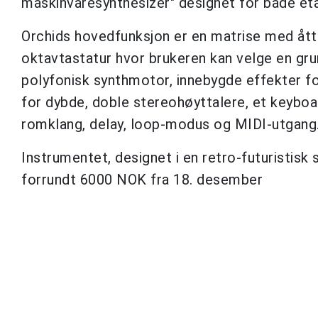
maskinvaresynthesizer" designet for både eta
Orchids hovedfunksjon er en matrise med ått
oktavtastatur hvor brukeren kan velge en gru
polyfonisk synthmotor, innebygde effekter f
for dybde, doble stereohøyttalere, et keyboa
romklang, delay, loop-modus og MIDI-utgang
Instrumentet, designet i en retro-futuristisk 
forrundt 6000 NOK fra 18. desember