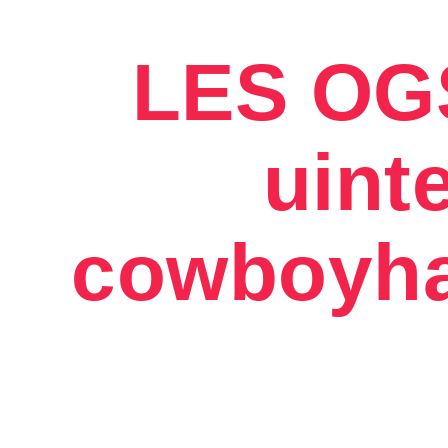
LES OGS
uint
cowboyha