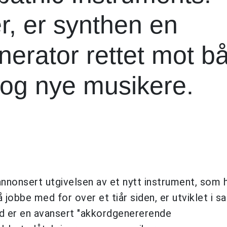
r, er synthen en
erator rettet mot b
e og nye musikere.
 annonsert utgivelsen av et nytt instrument, som h
jobbe med for over et tiår siden, er utviklet i s
d er en avansert "akkordgenererende