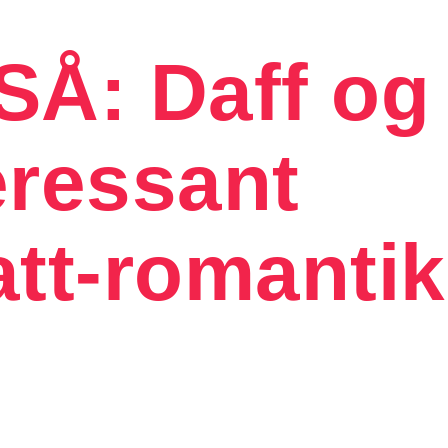
Å: Daff og
eressant
tt-romantik