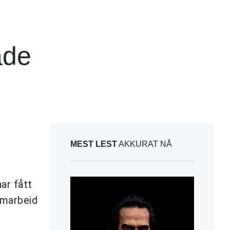
åde
MEST LEST
AKKURAT NÅ
ar fått
amarbeid