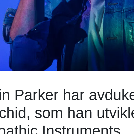
n Parker har avduke
chid, som han utvikl
thic Instruments.