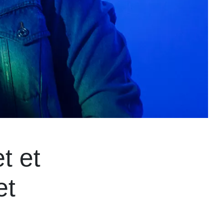
t et
et