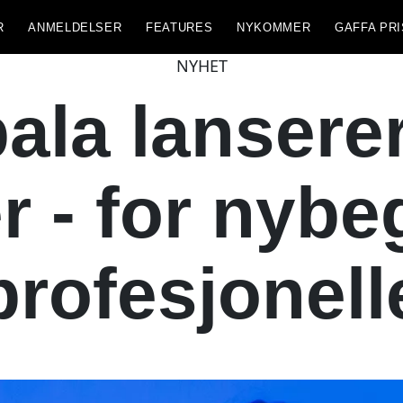
R
ANMELDELSER
FEATURES
NYKOMMER
GAFFA PRI
NYHET
ala lanserer
r - for nyb
profesjonell