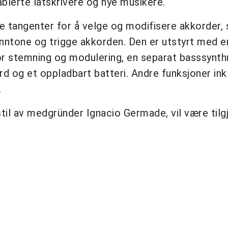
blerte låtskrivere og nye musikere.
e tangenter for å velge og modifisere akkorder,
nntone og trigge akkorden. Den er utstyrt med e
or stemning og modulering, en separat basssynt
rd og et oppladbart batteri. Andre funksjoner ink
.
stil av medgründer Ignacio Germade, vil være tilg