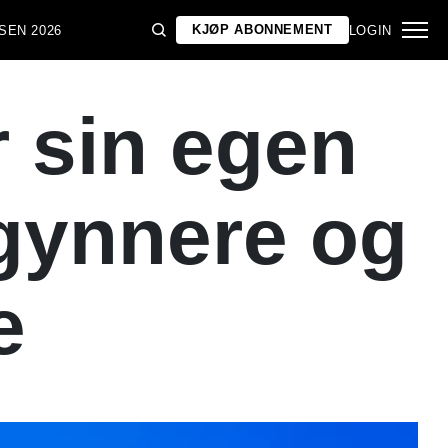
KJØP ABONNEMENT
SEN 2026
LOGIN
 sin egen
egynnere og
e