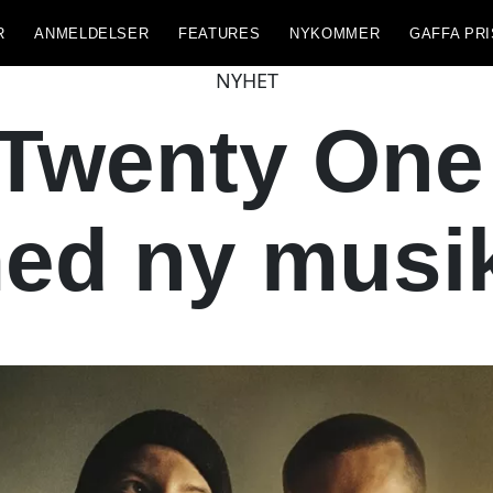
R
ANMELDELSER
FEATURES
NYKOMMER
GAFFA PRI
NYHET
wenty One 
ed ny musi