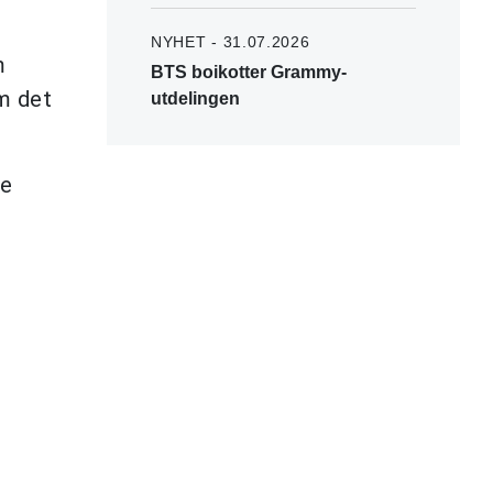
NYHET - 31.07.2026
m
BTS boikotter Grammy-
m det
utdelingen
De