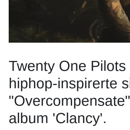
Twenty One Pilots h
hiphop-inspirerte s
"Overcompensate"
album 'Clancy'.