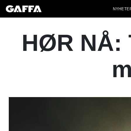
NYHETE
HØR NÅ: T
m