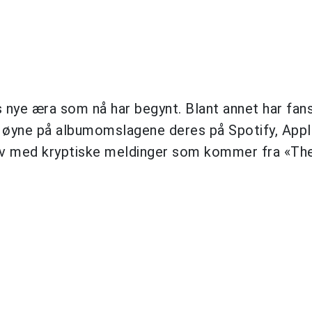
es nye æra som nå har begynt. Blant annet har fan
e øyne på albumomslagene deres på Spotify, App
ev med kryptiske meldinger som kommer fra «Th