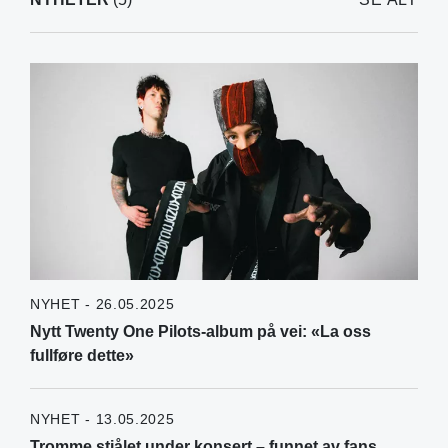
NYHET - 26.05.2025
Nytt Twenty One Pilots-album på vei: «La oss
fullføre dette»
NYHET - 13.05.2025
Tromme stjålet under konsert – funnet av fans