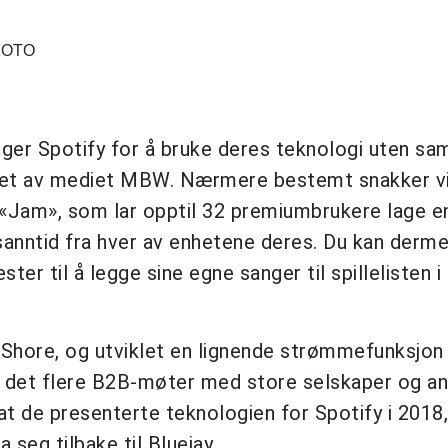
FOTO
ager Spotify for å bruke deres teknologi uten sa
evet av mediet MBW. Nærmere bestemt snakker v
 «Jam», som lar opptil 32 premiumbrukere lage e
i sanntid fra hver av enhetene deres. Du kan derm
ter til å legge sine egne sanger til spillelisten i
 Shore, og utviklet en lignende strømmefunksjon 
t det flere B2B-møter med store selskaper og a
 at de presenterte teknologien for Spotify i 2018
 seg tilbake til Bluejay.