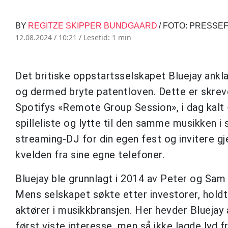
BY
REGITZE SKIPPER BUNDGAARD
/ FOTO: PRESSE
12.08.2024 / 10:21 /
Lesetid: 1 min
Det britiske oppstartsselskapet Bluejay ankl
og dermed bryte patentloven. Dette er skr
Spotifys «Remote Group Session», i dag kalt
spilleliste og lytte til den samme musikken 
streaming-DJ for din egen fest og invitere gjes
kvelden fra sine egne telefoner.
Bluejay ble grunnlagt i 2014 av Peter og Sam
Mens selskapet søkte etter investorer, hold
aktører i musikkbransjen. Her hevder Bluejay
først viste interesse, men så ikke lagde lyd fra