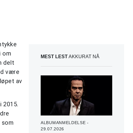
mtykke
i om
MEST LEST
AKKURAT NÅ
n delt
ed være
 løpet av
i 2015.
ndre
, som
ALBUMANMELDELSE -
29.07.2026