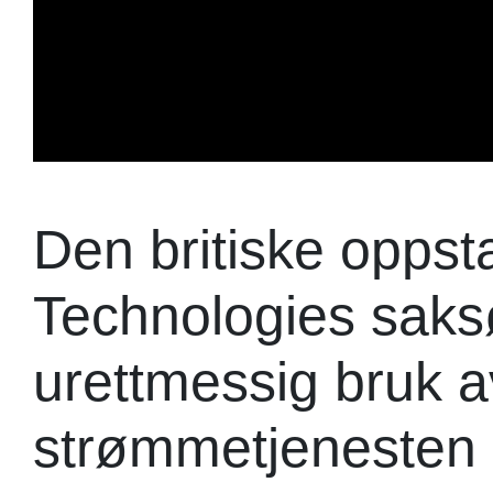
Den britiske oppst
Technologies saksø
urettmessig bruk av
strømmetjenesten