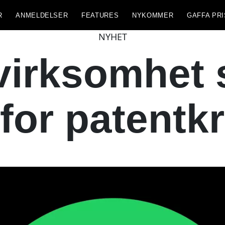
R
ANMELDELSER
FEATURES
NYKOMMER
GAFFA PRI
NYHET
virksomhet
 for patentk