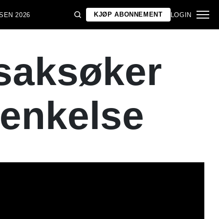
KJØP ABONNEMENT
SEN 2026
LOGIN
 saksøker
renkelse