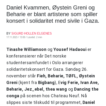
Daniel Kvammen, Øystein Greni og
Beharie er blant artistene som spiller
konsert i solidaritet med sivile i Gaza.
BY
SIGURD HOLLEN ELGENES
17.11.2023 / 13:00 /
Lesetid: 2 min
Tinashe Williamson
og
Yousef Hadaoui
er
konferansierer når Det norske
studentersamfundet i Oslo arrangerer
solidaritetskonsert for Gaza. Søndag 26.
november står
Fieh, Beharie, TØFL, Øystein
Greni
(kjent fra
Bigbang
), E
vig Ferie, Ivan Ave,
Beharie, Jez_ebel, thea wang
og
Dancing the
conga
på scenen hos Chateau Neuf. Nå
slippes siste tilskudd til programmet,
Daniel