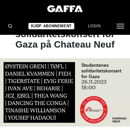
NYHET
Siste artistslipp før
KJØP ABONNEMENT
LOGIN
solidaritetskonsert for
Gaza på Chateau Neuf