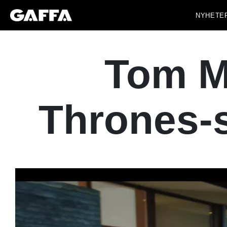
NYHETE
Tom M
Thrones-s