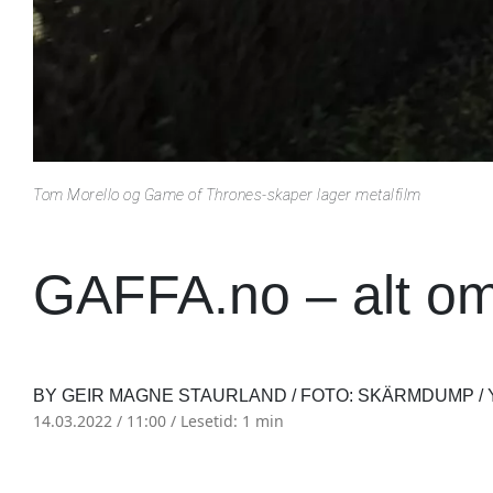
Tom Morello og Game of Thrones-skaper lager metalfilm
GAFFA.no – alt om
BY GEIR MAGNE STAURLAND / FOTO: SKÄRMDUMP /
14.03.2022 / 11:00 /
Lesetid: 1 min