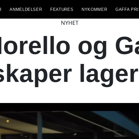
R
ANMELDELSER
FEATURES
NYKOMMER
GAFFA PRI
NYHET
orello og G
kaper lager