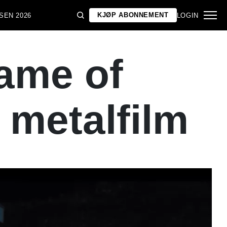
KJØP ABONNEMENT
SEN 2026
LOGIN
ame of
 metalfilm