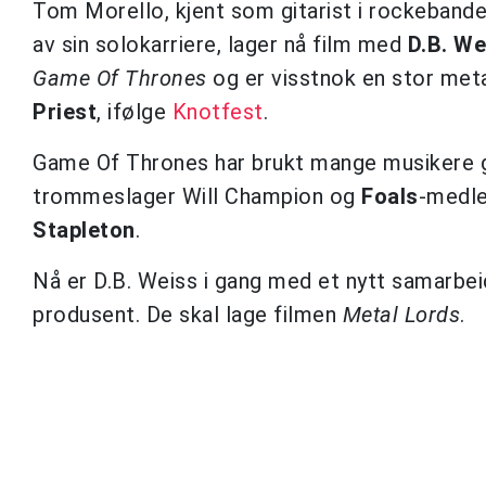
Tom Morello, kjent som gitarist i rockeband
av sin solokarriere, lager nå film med
D.B. We
Game Of Thrones
og er visstnok en stor met
Priest
, ifølge
Knotfest
.
Game Of Thrones har brukt mange musikere g
trommeslager Will Champion og
Foals
-medl
Stapleton
.
Nå er D.B. Weiss i gang med et nytt samarbe
produsent. De skal lage filmen
Metal
Lords
.