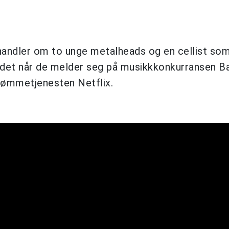
 handler om to unge metalheads og en cellist so
andet når de melder seg på musikkkonkurransen Ba
trømmetjenesten Netflix.