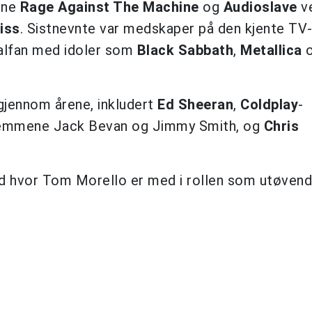
ene
Rage Against The Machine
og
Audioslave
ve
iss
. Sistnevnte var medskaper på den kjente TV-
alfan med idoler som
Black
Sabbath
,
Metallica
jennom årene, inkludert
Ed
Sheeran
,
Coldplay
-
emmene Jack Bevan og Jimmy Smith, og
Chris
id hvor Tom Morello er med i rollen som utøven