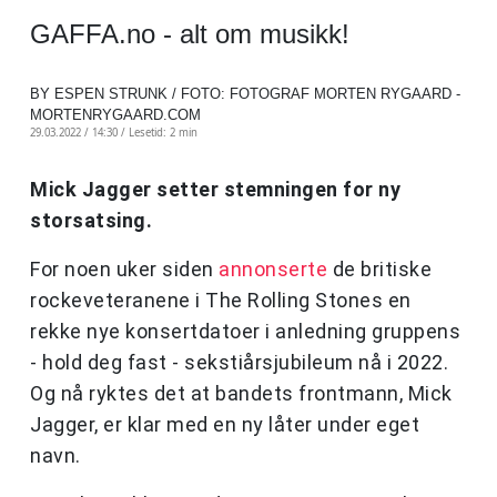
GAFFA.no - alt om musikk!
BY ESPEN STRUNK / FOTO: FOTOGRAF MORTEN RYGAARD -
MORTENRYGAARD.COM
29.03.2022 / 14:30 /
Lesetid: 2 min
Mick Jagger setter stemningen for ny
storsatsing.
For noen uker siden
annonserte
de britiske
rockeveteranene i The Rolling Stones en
rekke nye konsertdatoer i anledning gruppens
- hold deg fast - sekstiårsjubileum nå i 2022.
Og nå ryktes det at bandets frontmann, Mick
Jagger, er klar med en ny låter under eget
navn.