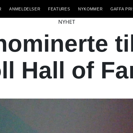
R
ANMELDELSER
FEATURES
NYKOMMER
GAFFA PRI
NYHET
nominerte t
ll Hall of F