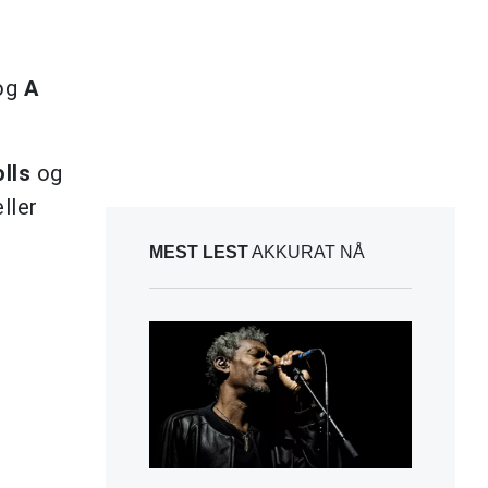
og
A
lls
og
ller
MEST LEST
AKKURAT NÅ