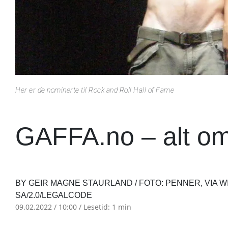
Her er de nominerte til Rock and Roll Hall of Fame
GAFFA.no – alt om
BY GEIR MAGNE STAURLAND / FOTO: PENNER, VIA W
SA/2.0/LEGALCODE
09.02.2022 / 10:00 /
Lesetid: 1 min