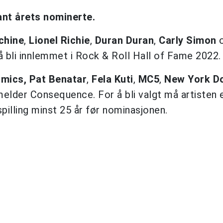
nt årets nominerte.
chine
,
Lionel Richie
,
Duran Duran
,
Carly Simon
 å bli innlemmet i Rock & Roll Hall of Fame 2022.
hmics,
Pat
Benatar
,
Fela
Kuti
,
MC5
,
New
York
Do
elder Consequence. For å bli valgt må artisten e
spilling minst 25 år før nominasjonen.