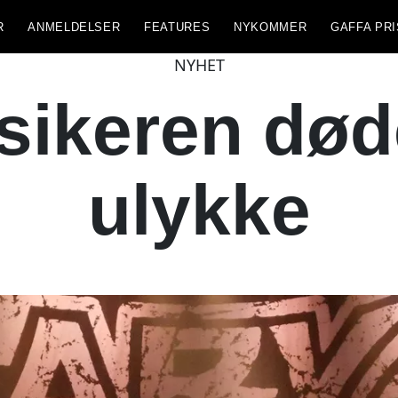
R
ANMELDELSER
FEATURES
NYKOMMER
GAFFA PRI
NYHET
keren døde
ulykke