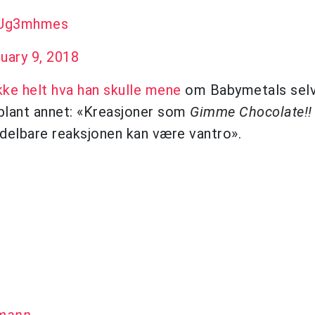
MUg3mhmes
uary 9, 2018
ikke helt hva han skulle mene
om Babymetals selvt
blant annet: «Kreasjoner som
Gimme Chocolate!!
ddelbare reaksjonen kan være vantro».
emann
.