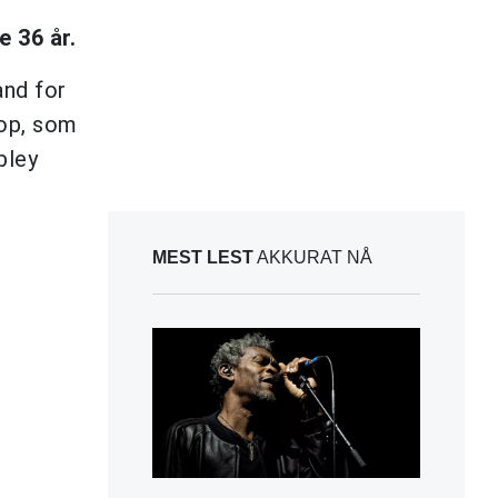
e 36 år.
and for
pop, som
bley
MEST LEST
AKKURAT NÅ