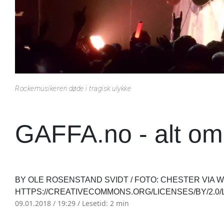
Rockemusikeren døde i tragisk ulykke
GAFFA.no - alt om
BY OLE ROSENSTAND SVIDT / FOTO: CHESTER VIA WI
HTTPS://CREATIVECOMMONS.ORG/LICENSES/BY/2.0
09.01.2018 / 19:29 /
Lesetid: 2 min