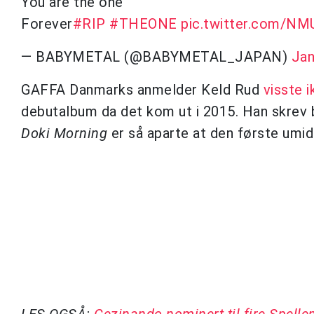
You are the one
Forever
#RIP
#THEONE
pic.twitter.com/N
— BABYMETAL (@BABYMETAL_JAPAN)
Jan
GAFFA Danmarks anmelder Keld Rud
visste 
debutalbum da det kom ut i 2015. Han skrev 
Doki Morning
er så aparte at den første umi
LES OGSÅ:
Cezinando nominert til fire Spell