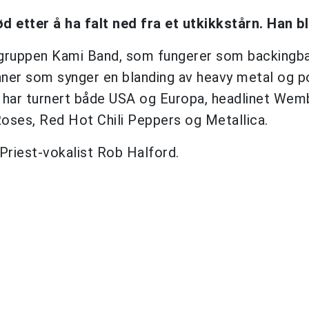
 etter å ha falt ned fra et utkikkstårn. Han bl
t i gruppen Kami Band, som fungerer som backingb
nner som synger en blanding av heavy metal og 
e har turnert både USA og Europa, headlinet Wem
ses, Red Hot Chili Peppers og Metallica.
riest-vokalist Rob Halford.