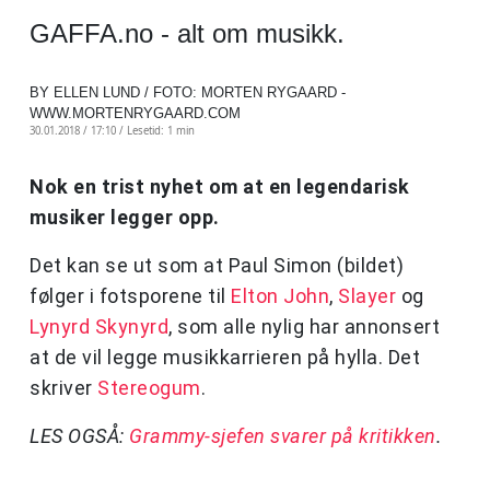
GAFFA.no - alt om musikk.
BY ELLEN LUND / FOTO: MORTEN RYGAARD -
WWW.MORTENRYGAARD.COM
30.01.2018 / 17:10 /
Lesetid: 1 min
Nok en trist nyhet om at en legendarisk
musiker legger opp.
Det kan se ut som at Paul Simon (bildet)
følger i fotsporene til
Elton John
,
Slayer
og
Lynyrd Skynyrd
, som alle nylig har annonsert
at de vil legge musikkarrieren på hylla. Det
skriver
Stereogum
.
LES OGSÅ:
Grammy-sjefen svarer på kritikken
.