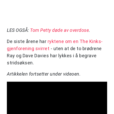
LES OGSÅ:
Tom Petty døde av overdose
.
De siste årene har
ryktene om en The Kinks-
gjenforening svirret
- uten at de to brødrene
Ray og Dave Davies har lykkes i å begrave
stridsøksen.
Artikkelen fortsetter under videoen.