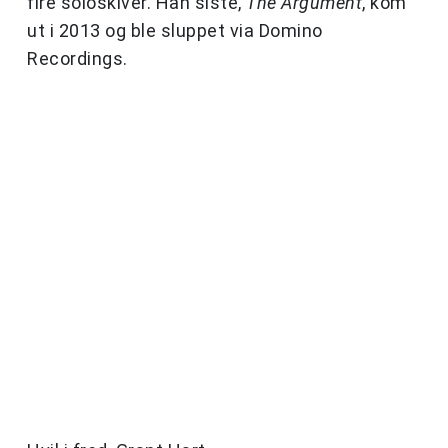
fire soloskiver. Han siste,
The Argument
, kom
ut i 2013 og ble sluppet via Domino
Recordings.