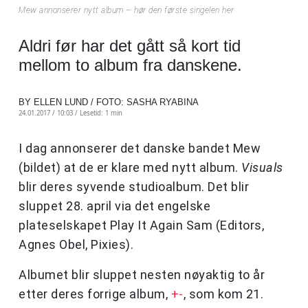
Mew annonserer nytt album – hør den første singelen her
Aldri før har det gått så kort tid
mellom to album fra danskene.
BY ELLEN LUND / FOTO: SASHA RYABINA
24.01.2017 / 10:03 /
Lesetid: 1 min
I dag annonserer det danske bandet Mew
(bildet) at de er klare med nytt album.
Visuals
blir deres syvende studioalbum. Det blir
sluppet 28. april via det engelske
plateselskapet Play It Again Sam (Editors,
Agnes Obel, Pixies).
Albumet blir sluppet nesten nøyaktig to år
etter deres forrige album,
+-
, som kom 21.