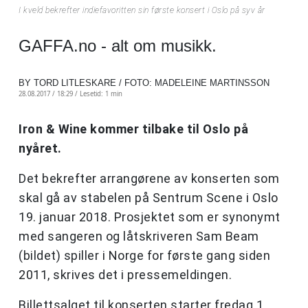
I kveld bekrefter indiefavoritten sin første konsert i Oslo på syv år
GAFFA.no - alt om musikk.
BY TORD LITLESKARE / FOTO: MADELEINE MARTINSSON
28.08.2017 / 18:29 /
Lesetid: 1 min
Iron & Wine kommer tilbake til Oslo på
nyåret.
Det bekrefter arrangørene av konserten som
skal gå av stabelen på Sentrum Scene i Oslo
19. januar 2018. Prosjektet som er synonymt
med sangeren og låtskriveren Sam Beam
(bildet) spiller i Norge for første gang siden
2011, skrives det i pressemeldingen.
Billettsalget til konserten starter fredag 1.