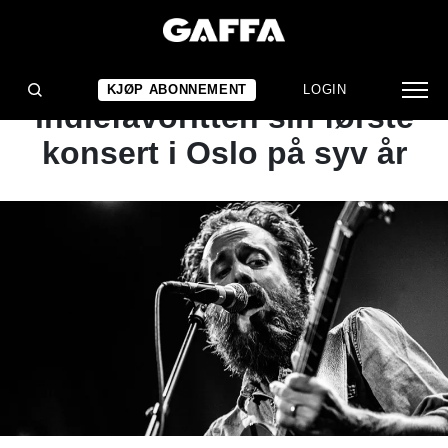
NYHET
I kveld bekrefter
KJØP ABONNEMENT
LOGIN
indiefavoritten sin første
konsert i Oslo på syv år