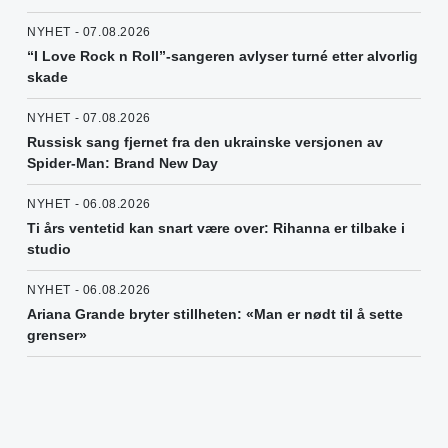
NYHET - 07.08.2026
“I Love Rock n Roll”-sangeren avlyser turné etter alvorlig
skade
NYHET - 07.08.2026
Russisk sang fjernet fra den ukrainske versjonen av
Spider-Man: Brand New Day
NYHET - 06.08.2026
Ti års ventetid kan snart være over: Rihanna er tilbake i
studio
NYHET - 06.08.2026
Ariana Grande bryter stillheten: «Man er nødt til å sette
grenser»