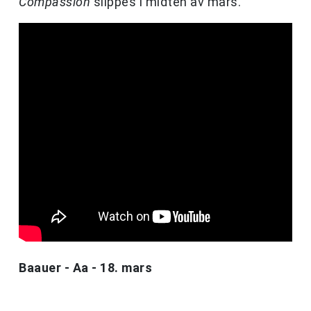
Compassion
slippes i midten av mars.
Baauer - Aa - 18. mars