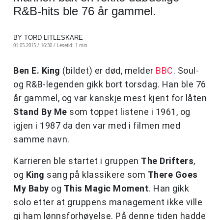
R&B-hits ble 76 år gammel.
BY TORD LITLESKARE
01.05.2015 / 16:30 /
Lesetid: 1 min
Ben E. King
(bildet) er død, melder
BBC
. Soul-
og R&B-legenden gikk bort torsdag. Han ble 76
år gammel, og var kanskje mest kjent for låten
Stand By Me
som toppet listene i 1961, og
igjen i 1987 da den var med i filmen med
samme navn.
Karrieren ble startet i gruppen
The Drifters
,
og
King
sang på klassikere som
There Goes
My Baby
og
This Magic Moment
. Han gikk
solo etter at gruppens management ikke ville
gi ham lønnsforhøyelse. På denne tiden hadde