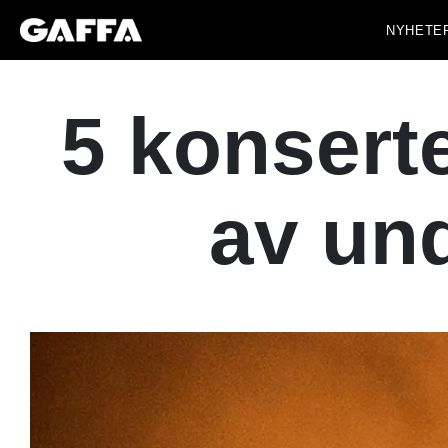
NYHETE
5 konserte
av und