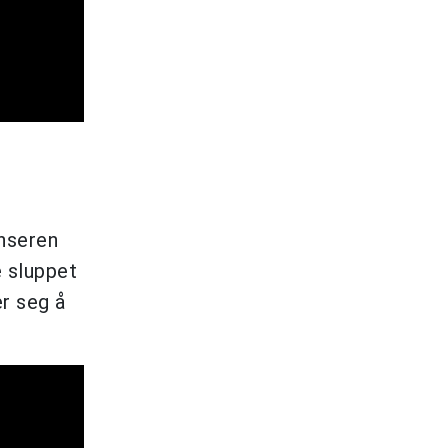
enseren
e sluppet
r seg å