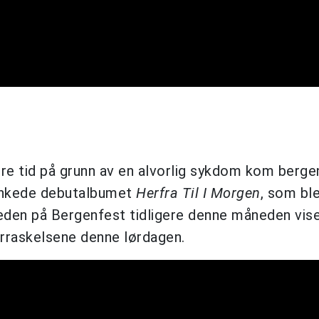
gre tid på grunn av en alvorlig sykdom kom berg
sinkede debutalbumet
Herfra Til I Morgen
, som bl
eden på Bergenfest tidligere denne måneden vise
erraskelsene denne lørdagen.