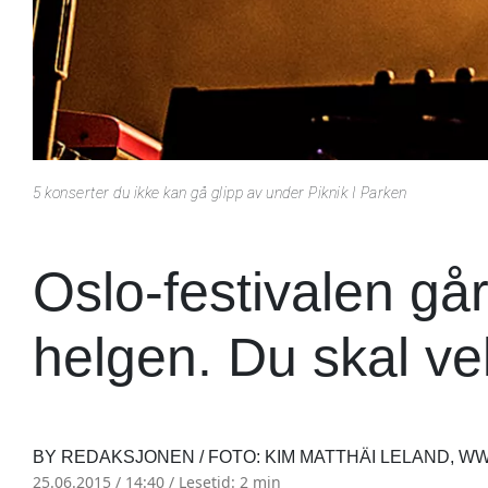
5 konserter du ikke kan gå glipp av under Piknik I Parken
Oslo-festivalen gå
helgen. Du skal ve
BY REDAKSJONEN / FOTO: KIM MATTHÄI LELAND, W
25.06.2015 / 14:40 /
Lesetid: 2 min