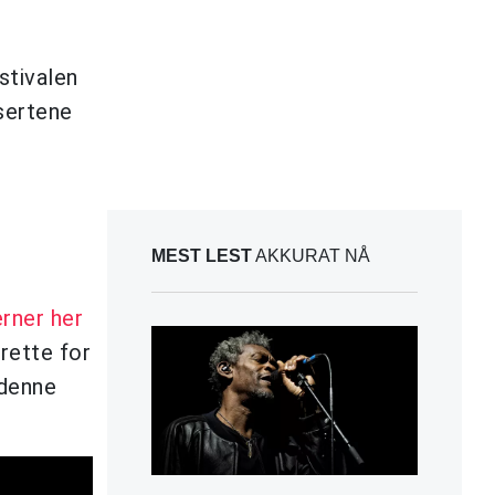
stivalen
sertene
MEST LEST
AKKURAT NÅ
rner her
 rette for
 denne