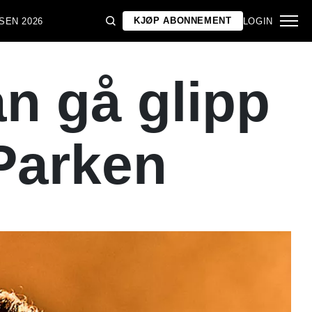
KJØP ABONNEMENT
SEN 2026
LOGIN
an gå glipp
 Parken