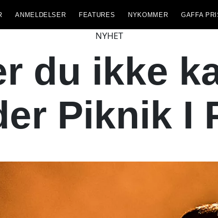
R
ANMELDELSER
FEATURES
NYKOMMER
GAFFA PRI
NYHET
r du ikke k
er Piknik I