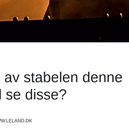
r av stabelen denne
l se disse?
WW.LELAND.DK