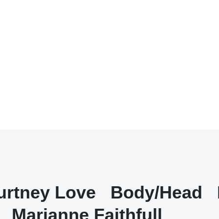
urtney Love
Body/Head
Marianne Faithfull