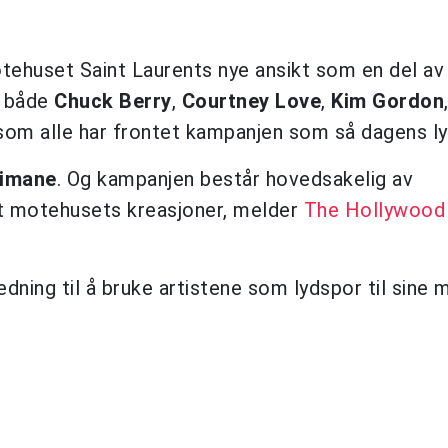
otehuset Saint Laurents nye ansikt som en del a
n både
Chuck Berry
,
Courtney Love
,
Kim Gordon
 som alle har frontet kampanjen som så dagens ly
limane
. Og kampanjen består hovedsakelig av
rt motehusets kreasjoner, melder
The Hollywood
edning til å bruke artistene som lydspor til sine