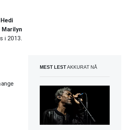
v
Hedi
,
Marilyn
s i 2013.
MEST LEST
AKKURAT NÅ
 mange