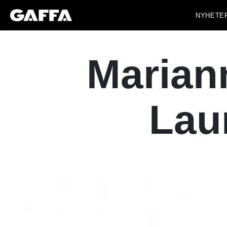
NYHETE
Mariann
Lau