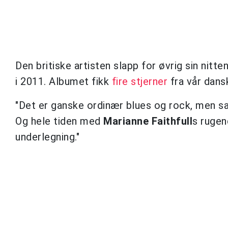
Den britiske artisten slapp for øvrig sin nitt
i 2011. Albumet fikk
fire stjerner
fra vår dans
"Det er ganske ordinær blues og rock, men sa
Og hele tiden med
Marianne Faithfull
s rugen
underlegning."