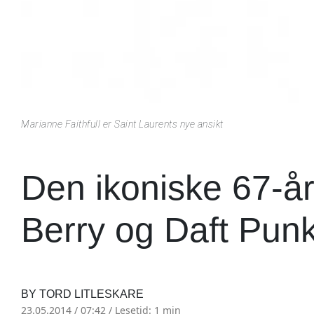
Marianne Faithfull er Saint Laurents nye ansikt
Den ikoniske 67-år
Berry og Daft Punk
BY TORD LITLESKARE
23.05.2014 / 07:42 /
Lesetid: 1 min