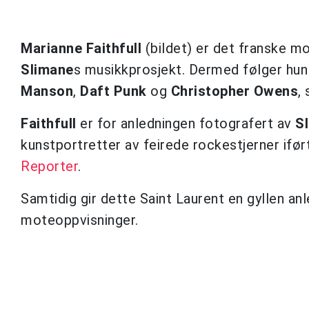
Marianne Faithfull
(bildet) er det franske m
Slimane
s musikkprosjekt. Dermed følger hu
Manson
,
Daft Punk
og
Christopher Owens
,
Faithfull
er for anledningen fotografert av
S
kunstportretter av feirede rockestjerner ifø
Reporter
.
Samtidig gir dette Saint Laurent en gyllen anl
moteoppvisninger.