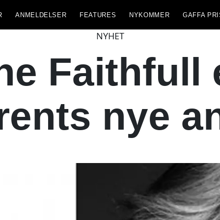
R
ANMELDELSER
FEATURES
NYKOMMER
GAFFA PRI
NYHET
e Faithfull 
rents nye an