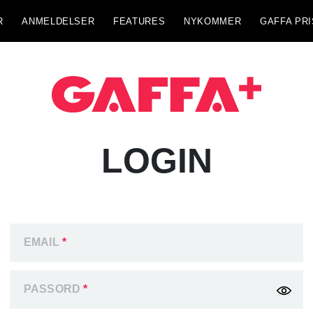
R
ANMELDELSER
FEATURES
NYKOMMER
GAFFA PRI
LOGIN
EMAIL
*
PASSORD
*