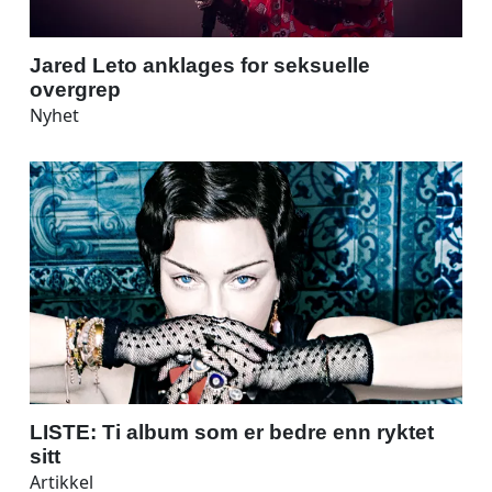
Jared Leto anklages for seksuelle
overgrep
Nyhet
LISTE: Ti album som er bedre enn ryktet
sitt
Artikkel