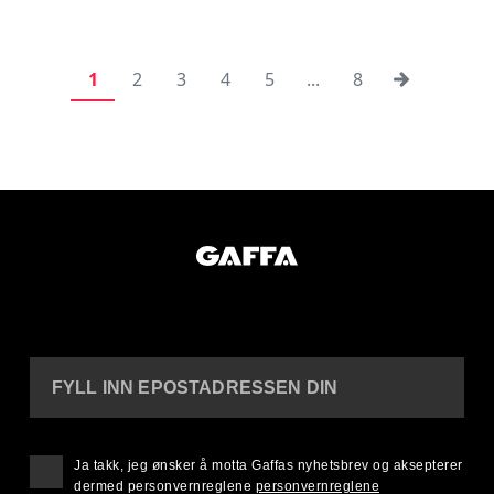
1
2
3
4
5
...
8
FYLL INN EPOSTADRESSEN DIN
Ja takk, jeg ønsker å motta Gaffas nyhetsbrev og aksepterer
dermed personvernreglene
personvernreglene