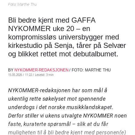
Foto: Marthe Thu
Bli bedre kjent med GAFFA
NYKOMMER uke 20 – en
kompromissløs universbygger med
kirkestudio på Senja, tårer på Selvær
og blikket rettet mot debutalbumet.
BY
NYKOMMER-REDAKSJONEN
/ FOTO: MARTHE THU
15.05.2026 / 11:22 /
Lesetid: 3 min
NYKOMMER-redaksjonen har som mål å
ukentlig rette søkelyset mot spennende
underdogs i det norske musikklandskapet.
Derfor stiller vi ukens utvalgte NYKOMMER noen
faste, kuraterte spørsmål – slik at du får
muligheten til å bli bedre kjent med personen(e)