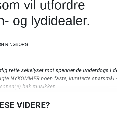
som vil utfordre
 og lydidealer.
SON RINGBORG
g rette søkelyset mot spennende underdogs i d
valgte NYKOMMER noen faste, kuraterte spørsmål –
ersonen(e) bak musikken.
LESE VIDERE?