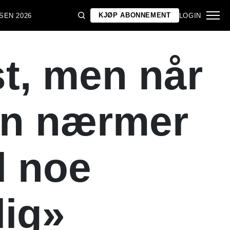
KJØP ABONNEMENT
SEN 2026
LOGIN
st, men når
ton nærmer
l noe
ig»