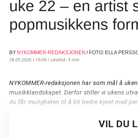
uke 22 – en artist 
popmusikkens form-
BY
NYKOMMER-REDAKSJONEN
/ FOTO: ELLA PERS
28.05.2026 / 16:09 /
Lesetid: 3 min
NYKOMMER-redaksjonen har som mål å ukentli
musikklandskapet. Derfor stiller vi ukens ut
du får muligheten til å bli bedre kjent med p
VIL DU 