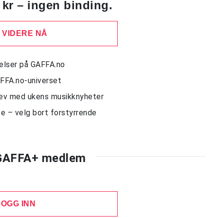
 kr – ingen binding.
 VIDERE NÅ
delser på GAFFA.no
AFFA.no-universet
rev med ukens musikknyheter
e – velg bort forstyrrende
 GAFFA+ medlem
LOGG INN