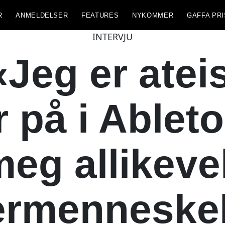
R
ANMELDELSER
FEATURES
NYKOMMER
GAFFA PRI
INTERVJU
 «Jeg er atei
r på i Able
meg allikeve
ermenneskel