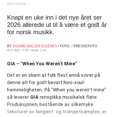
Beth Mcbride
Knapt en uke inn i det nye året ser
2026 allerede ut til å være et godt år
for norsk musikk.
BY
SIGURD HOLLEN ELGENES
/ FOTO: / PRESSEFOTO
09.01.2026 / 11:39 /
Lesetid: 2 min
GIA – "When You Weren't Mine"
Det er en skam at folk flest ennå sover på
denne alt for godt bevart Neo-soul-
hemmeligheten. På "When you weren't mine"
så leverer
GIA
renspikka musikalsk fløte.
Produksjonen, bestående av silkemyke
teksturer av tangent- og trompetsamples, er