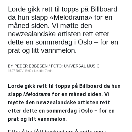
Lorde gikk rett til topps på Billboard
da hun slapp «Melodrama» for en
måned siden. Vi møtte den
newzealandske artisten rett etter
dette en sommerdag i Oslo – for en
prat og litt vannmelon.
BY PEDER EBBESEN / FOTO: UNIVERSAL MUSIC
15.07.2017 / 19:00 /
Lesetid: 7 min
Lorde gikk rett til topps på Billboard da hun
slapp
Melodrama
for en måned siden. Vi
møtte den newzealandske artisten rett
etter dette en sommerdag i Oslo – for en
prat og litt vannmelon.
Etter å ha fått beskjed om å møte opp i