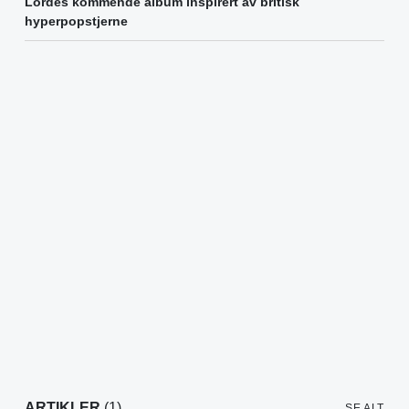
Lordes kommende album inspirert av britisk
hyperpopstjerne
ARTIKLER
(1)
SE ALT