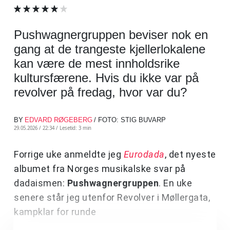
Pushwagnergruppen beviser nok en
gang at de trangeste kjellerlokalene
kan være de mest innholdsrike
kultursfærene. Hvis du ikke var på
revolver på fredag, hvor var du?
BY
EDVARD RØGEBERG
/ FOTO: STIG BUVARP
29.05.2026 / 22:34 /
Lesetid: 3 min
Forrige uke anmeldte jeg
Eurodada
, det nyeste
albumet fra Norges musikalske svar på
dadaismen:
Pushwagnergruppen
. En uke
senere står jeg utenfor Revolver i Møllergata,
kampklar for runde