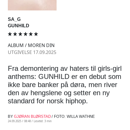
SA_G
GUNHILD
ALBUM / MOREN DIN
UTGIVELSE 17.09.2025
Fra demontering av haters til girls-girl
anthems: GUNHILD er en debut som
ikke bare banker på døra, men river
den av hengslene og setter en ny
standard for norsk hiphop.
BY
GJØRAN BLØRSTAD
/ FOTO: WILLA WATHNE
24.09.2025 / 08:48 /
Lesetid: 3 min