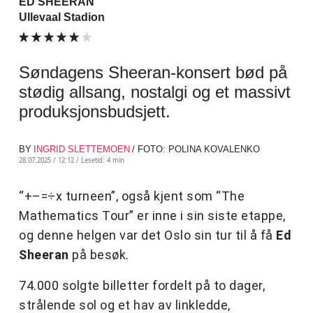
ED SHEERAN
Ullevaal Stadion
Søndagens Sheeran-konsert bød på
stødig allsang, nostalgi og et massivt
produksjonsbudsjett.
BY
INGRID SLETTEMOEN
/ FOTO: POLINA KOVALENKO
28.07.2025 / 12:12 /
Lesetid: 4 min
“+–=÷x turneen”, også kjent som “The
Mathematics Tour” er inne i sin siste etappe,
og denne helgen var det Oslo sin tur til å få
Ed
Sheeran
på besøk.
74.000 solgte billetter fordelt på to dager,
strålende sol og et hav av linkledde,