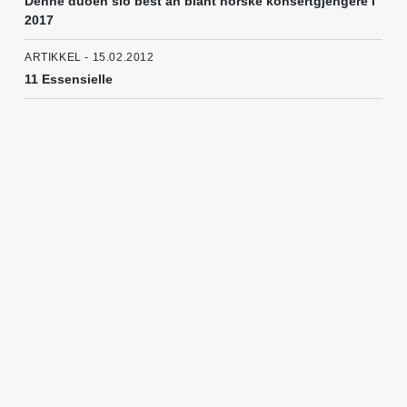
Denne duoen slo best an blant norske konsertgjengere i
2017
ARTIKKEL - 15.02.2012
11 Essensielle