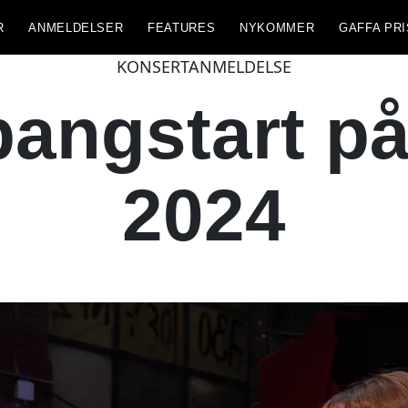
R
ANMELDELSER
FEATURES
NYKOMMER
GAFFA PRI
KONSERTANMELDELSE
pangstart p
2024