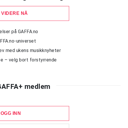
 VIDERE NÅ
delser på GAFFA.no
AFFA.no-universet
rev med ukens musikknyheter
e – velg bort forstyrrende
 GAFFA+ medlem
LOGG INN