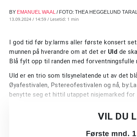
BY
EMANUEL WAAL
/ FOTO: THEA HEGGELUND TAR
13.09.2024 / 14:59 /
Lesetid: 1 min
I god tid før by:larms aller første konsert set
munnen på hverandre om at det er
Uld
de ska
Blå fylt opp til randen med forventningsfull
Uld er en trio som tilsynelatende ut av det bl
Øyafestivalen, Pstereofestivalen og nå, by:L
benytte seg et hittil utappet nisjemarked for 
VIL DU 
Første mnd. 1