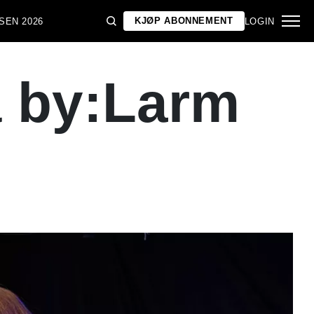
KJØP ABONNEMENT
SEN 2026
LOGIN
å by:Larm