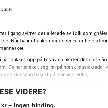
ALDSEN
ter i gang svirrer det allerede av folk som gnåler 
l se. Når bandet ankommer scenen er hele uteom
e mennesker.
å har dukket opp på festivalplakater det siste åre
arm. De har sneket seg inn på norsk musikkradar 
norsk visesang basert på klassisk lyrikk,
LESE VIDERE?
 kr – ingen binding.