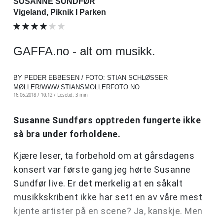
SUSANNE SUNDFØR
Vigeland, Piknik I Parken
GAFFA.no - alt om musikk.
BY PEDER EBBESEN / FOTO: STIAN SCHLØSSER
MØLLER/WWW.STIANSMOLLERFOTO.NO
16.06.2018 / 10:12 /
Lesetid: 3 min
Susanne Sundførs opptreden fungerte ikke
så bra under forholdene.
Kjære leser, ta forbehold om at gårsdagens
konsert var første gang jeg hørte Susanne
Sundfør live. Er det merkelig at en såkalt
musikkskribent ikke har sett en av våre mest
kjente artister på en scene? Ja, kanskje. Men