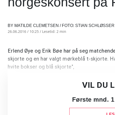
norgeskonsert på P
BY MATILDE CLEMETSEN / FOTO: STIAN SCHLØSSE
26.06.2016 / 10:25 /
Lesetid: 2 min
Erlend Øye og Erik Bøe har på seg matchende h
skjorte og en har valgt mørkeblå t-skjorte. Har
hvite bokser og blå skjorte",
VIL DU 
Første mnd. 1
LES