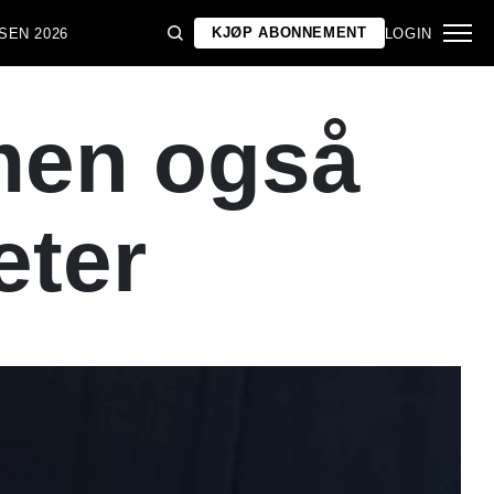
KJØP ABONNEMENT
SEN 2026
LOGIN
 men også
eter