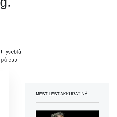
g.
t lyseblå
r på oss
MEST LEST
AKKURAT NÅ