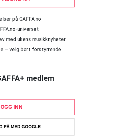
delser på GAFFA.no
AFFA.no-universet
rev med ukens musikknyheter
e – velg bort forstyrrende
 GAFFA+ medlem
LOGG INN
 PÅ MED GOOGLE