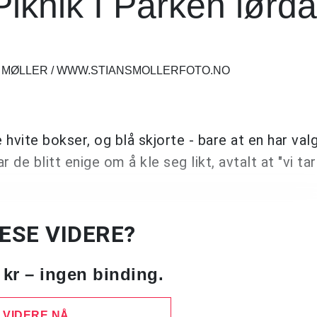
iknik I Parken lørda
R MØLLER / WWW.STIANSMOLLERFOTO.NO
vite bokser, og blå skjorte - bare at en har valg
 de blitt enige om å kle seg likt, avtalt at "vi ta
LESE VIDERE?
 kr – ingen binding.
 VIDERE NÅ