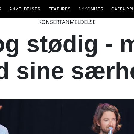
R
ANMELDELSER
FEATURES
NYKOMMER
GAFFA PRI
KONSERTANMELDELSE
t og stødig -
 sine særh