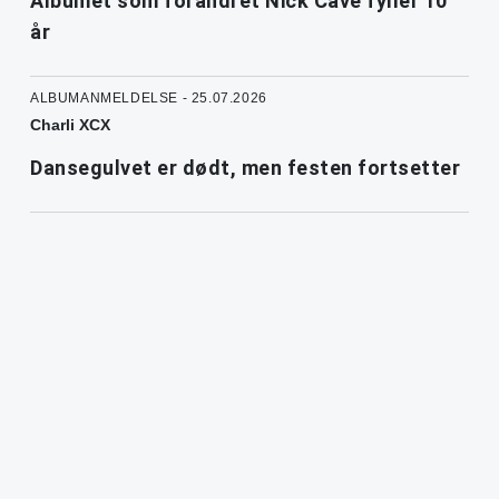
Albumet som forandret Nick Cave fyller 10
år
ALBUMANMELDELSE - 25.07.2026
Charli XCX
Dansegulvet er dødt, men festen fortsetter