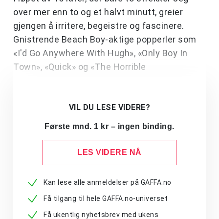
over mer enn to og et halvt minutt, greier
gjengen å irritere, begeistre og fascinere.
Gnistrende Beach Boy-aktige popperler som
«I'd Go Anywhere With Hugh», «Only Boy In
Town», «Quick» og «The Horrible
VIL DU LESE VIDERE?
Første mnd. 1 kr – ingen binding.
LES VIDERE NÅ
Kan lese alle anmeldelser på GAFFA.no
Få tilgang til hele GAFFA.no-universet
Få ukentlig nyhetsbrev med ukens